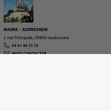
MAIRIE - AUDRESSEIN
2 rue Principale, 09800 Audressein
05 61 96 73 13
NOUS CONTACTER
M'Y RENDRE
www.audressein.fr
Horaires d'ouvertures :
Lundi 09h00 - 12h00 et 13h30 - 17h30
Jeudi 09h00 - 12h00 et 13h30 - 17h30