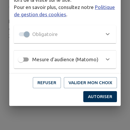
Publié le lundi 29 juin 2026 - Audressein
Pour en savoir plus, consultez notre
Politique
de gestion des cookies
.
Les horaires d'ouverture d'été de la déchèterie
d'Audressein seront appliqués jusqu'au 31 août
Obligatoire
2026.
Mesure d'audience (Matomo)
REFUSER
VALIDER MON CHOIX
AUTORISER