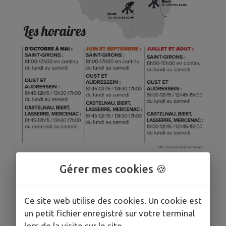
1
/
1
Gérer mes cookies 🍪
HORAIRES D'ÉTÉ DE LA
Ce site web utilise des cookies. Un cookie est
un petit fichier enregistré sur votre terminal
DÉCHÈTERIE
lors de la visite sur le site.