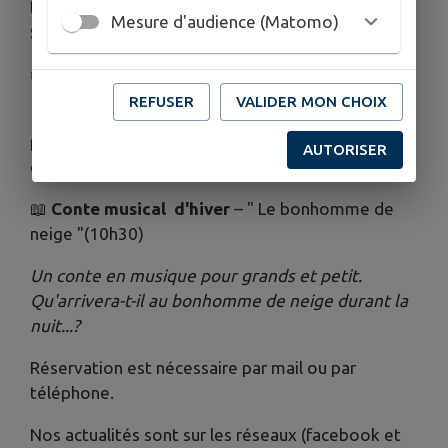
le Samedi 13 décembre
: 10h-12h, à
Mazères sur
Mesure d'audience (Matomo)
Salat
(la salle au rdc de la mairie)
❄️
Matinée musicale en famille
REFUSER
VALIDER MON CHOIX
🎶
Atelier créatif
parent-enfant
– fabriquez vos
propres instruments de musique et faites-les
AUTORISER
chanter ensemble ! (10h)
📖
Conte musical d'hiver
– " Le bonhomme de
neige "(10h30)
Un conte en musique pour grands et petit.
Qu'arrivera-t-il au bonhomme de neige durant la
nuit...?
Réservation est nécessaire par mail ou par
téléphone.
Nos actualités sont sur les réseaux (facebook et