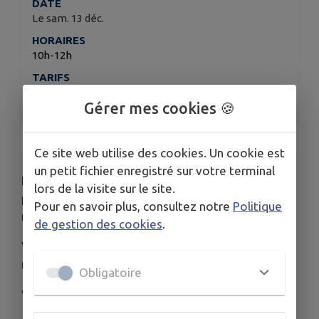
DATE
Le sam. 13 déc.
HORAIRES
10h-12h
TARIFS
Prix libre
Gérer mes cookies 🍪
ORGANISÉ PAR
Temp'ô Cagire
Ce site web utilise des cookies. Un cookie est
un petit fichier enregistré sur votre terminal
Rendez-vous parent-enfant (enfants de 0-10 ans )
lors de la visite sur le site.
pour rire, écouter, bricoler, chanter et découvrir la
Pour en savoir plus, consultez notre
Politique
magie de la musique et des histoires.
de gestion des cookies
.
Venez créer ensemble des instruments de
musique, écouter et participer au conte musical.
Obligatoire
Venez partager un moment chaleureux !