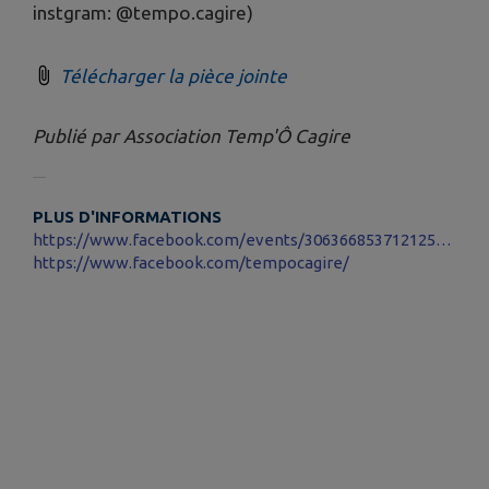
instgram: @tempo.cagire)
Télécharger la pièce jointe
Publié par Association Temp'Ô Cagire
PLUS D'INFORMATIONS
https://www.facebook.com/events/3063668537121254/?acontext=%7B%22event_action_history%22%3A[%7B%22extra_data%22%3A%22%22%2C%22mechanism%22%3A%22attachment%22%2C%22surface%22%3A%22newsfeed%22%7D%2C%7B%22extra_data%22%3A%22%22%2C%22mechanism%22%3A%22surface%22%2C%22surface%22%3A%22permalink%22%7D%2C%7B%22extra_data%22%3A%22%22%2C%22mechanism%22%3A%22surface%22%2C%22surface%22%3A%22edit_dialog%22%7D]
https://www.facebook.com/tempocagire/