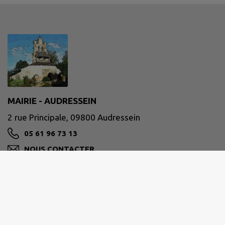
MAIRIE - AUDRESSEIN
2 rue Principale, 09800 Audressein
05 61 96 73 13
NOUS CONTACTER
M'Y RENDRE
www.audressein.fr