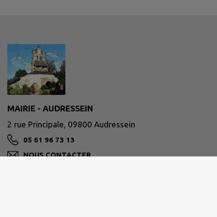
MAIRIE - AUDRESSEIN
2 rue Principale, 09800 Audressein
05 61 96 73 13
NOUS CONTACTER
M'Y RENDRE
www.audressein.fr