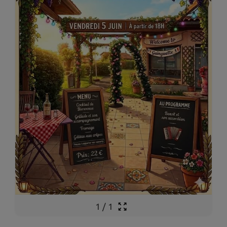
1
/
1