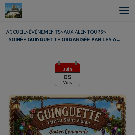
Contenu
Menu
Recherche
Pied de page
ACCUEIL
>
ÉVÉNEMENTS
>
AUX ALENTOURS
>
SOIRÉE GUINGUETTE ORGANISÉE PAR LES A...
Juin
05
Ven.