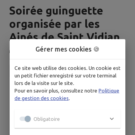
Soirée guinguette
organisée par les
Ainés de Saint Vidian
Gérer mes cookies 🍪
Martres-Tolosane
Ce site web utilise des cookies. Un cookie est
INFORMATIONS PRATIQUES
un petit fichier enregistré sur votre terminal
lors de la visite sur le site.
LIEU
Pour en savoir plus, consultez notre
Politique
7 Avenue François Mitterrand. 31220 Martres-
Tolosane
de gestion des cookies
.
DATE
Le ven. 5 juin
Obligatoire
HORAIRES
À 18h00