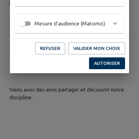
judo gratuitement dans tous nos dojos.
* Martres Tolosane
Mesure d'audience (Matomo)
* Aspet
* Aurignac
* Noé
REFUSER
VALIDER MON CHOIX
* Montréjeau
* Rieumes
AUTORISER
* Boulogne sur Gesse
Viens avec des amis partager et découvrir notre
discipline.