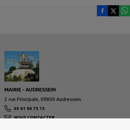
MAIRIE - AUDRESSEIN
2 rue Principale, 09800 Audressein
05 61 96 73 13
NOUS CONTACTER
M'Y RENDRE