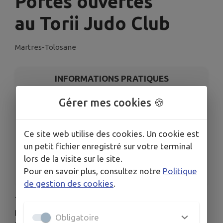
Portes ouvertes
au Torii Judo Club
Martres-Tolosane
INFORMATIONS PRATIQUES
Gérer mes cookies 🍪
LIEU
Portes ouvertes au Torii Judo Club
DATES
Ce site web utilise des cookies. Un cookie est
Du lun. 1 juin au ven. 26 juin
un petit fichier enregistré sur votre terminal
ORGANISÉ PAR
lors de la visite sur le site.
Torii Judo Club
Pour en savoir plus, consultez notre
Politique
de gestion des cookies
.
⛩
Portes ouvertes au Torii Judo Club.
⛩
Du 1er juin 2026 au 26 juin 2026, venez essayer le
Obligatoire