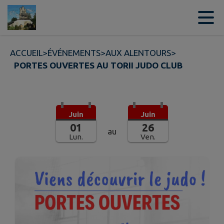
Contenu
Menu
Recherche
Pied de page
ACCUEIL
>
ÉVÉNEMENTS
>
AUX ALENTOURS
>
PORTES OUVERTES AU TORII JUDO CLUB
Juin
Juin
01
26
au
Lun.
Ven.