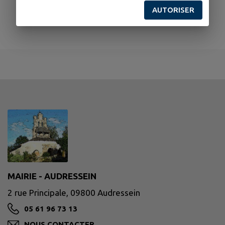
AUTORISER
MAIRIE - AUDRESSEIN
2 rue Principale, 09800 Audressein
05 61 96 73 13
NOUS CONTACTER