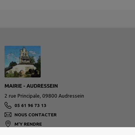
MAIRIE - AUDRESSEIN
2 rue Principale, 09800 Audressein
05 61 96 73 13
NOUS CONTACTER
M'Y RENDRE
www.audressein.fr